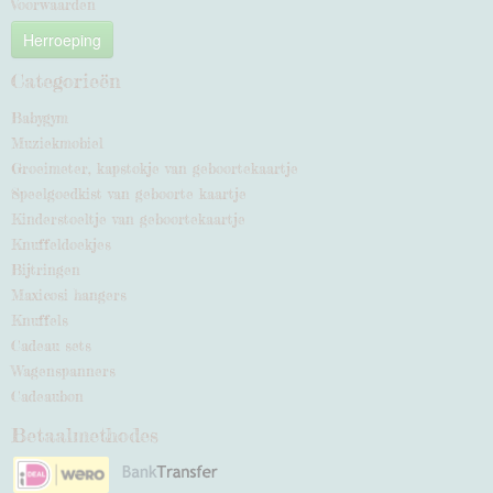
Voorwaarden
Herroeping
Categorieën
Babygym
Muziekmobiel
Groeimeter, kapstokje van geboortekaartje
Speelgoedkist van geboorte kaartje
Kinderstoeltje van geboortekaartje
Knuffeldoekjes
Bijtringen
Maxicosi hangers
Knuffels
Cadeau sets
Wagenspanners
Cadeaubon
Betaalmethodes