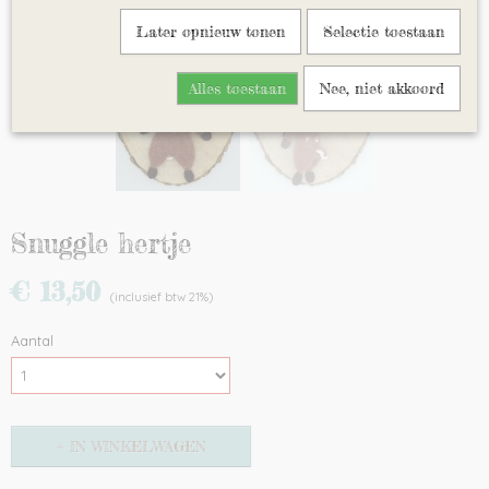
Later opnieuw tonen
Selectie toestaan
Alles toestaan
Nee, niet akkoord
Snuggle hertje
€ 13,50
(inclusief btw 21%)
Aantal
IN WINKELWAGEN