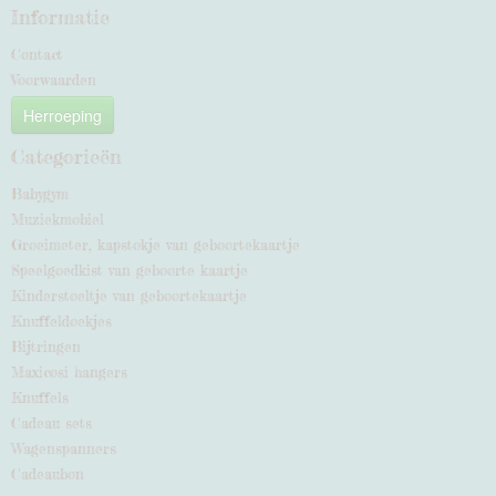
Informatie
Contact
Voorwaarden
Herroeping
Categorieën
Babygym
Muziekmobiel
Groeimeter, kapstokje van geboortekaartje
Speelgoedkist van geboorte kaartje
Kinderstoeltje van geboortekaartje
Knuffeldoekjes
Bijtringen
Maxicosi hangers
Knuffels
Cadeau sets
Wagenspanners
Cadeaubon