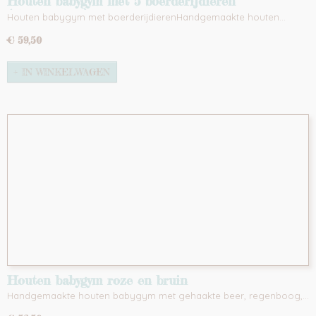
Houten babygym met 5 boerderijdieren
(stonewashed)
Houten babygym met boerderijdierenHandgemaakte houten…
€ 59,50
IN WINKELWAGEN
Houten babygym roze en bruin
Handgemaakte houten babygym met gehaakte beer, regenboog,…