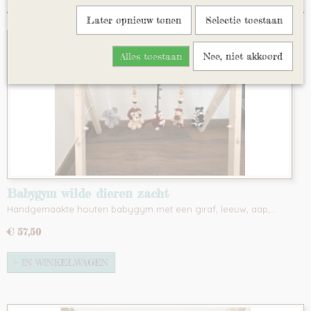
Later opnieuw tonen
Selectie toestaan
Alles toestaan
Nee, niet akkoord
Babygym wilde dieren zacht
Handgemaakte houten babygym met een giraf, leeuw, aap,…
€ 57,50
IN WINKELWAGEN