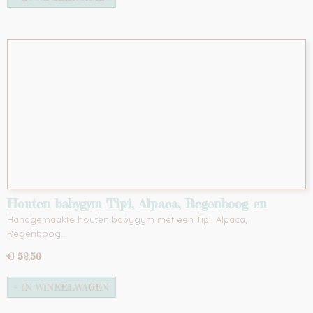
Houten babygym Tipi, Alpaca, Regenboog en
Cactus
Handgemaakte houten babygym met een Tipi, Alpaca,
Regenboog…
€ 52,50
IN WINKELWAGEN