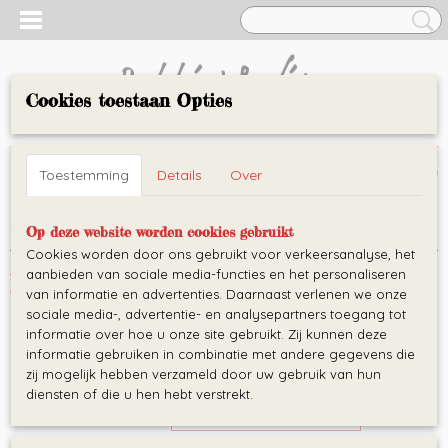
Cookies toestaan Opties
AARTJE
Inloggen
Registreren
UW WINKELWAGEN
Toestemming
Details
Over
Geen producten
(0)
Home
>
Babygym
>
Babygym
Op deze website worden cookies gebruikt
Cookies worden door ons gebruikt voor verkeersanalyse, het
aanbieden van sociale media-functies en het personaliseren
Babygym
van informatie en advertenties. Daarnaast verlenen we onze
sociale media-, advertentie- en analysepartners toegang tot
informatie over hoe u onze site gebruikt. Zij kunnen deze
Babygym
informatie gebruiken in combinatie met andere gegevens die
zij mogelijk hebben verzameld door uw gebruik van hun
diensten of die u hen hebt verstrekt.
Sorteer op: