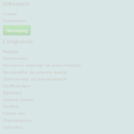
Informatie
Contact
Voorwaarden
Herroeping
Categorieën
Babygym
Muziekmobiel
Groeimeter, kapstokje van geboortekaartje
Speelgoedkist van geboorte kaartje
Kinderstoeltje van geboortekaartje
Knuffeldoekjes
Bijtringen
Maxicosi hangers
Knuffels
Cadeau sets
Wagenspanners
Cadeaubon