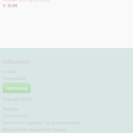
Houten bijtring octopus
€ 15,00
Informatie
Contact
Voorwaarden
Herroeping
Categorieën
Babygym
Muziekmobiel
Groeimeter, kapstokje van geboortekaartje
Speelgoedkist van geboorte kaartje