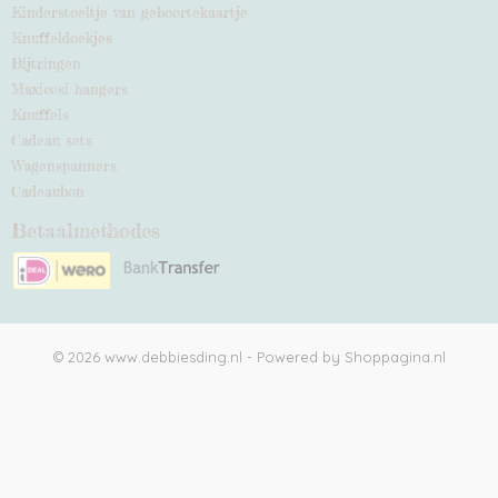
Kinderstoeltje van geboortekaartje
Knuffeldoekjes
Bijtringen
Maxicosi hangers
Knuffels
Cadeau sets
Wagenspanners
Cadeaubon
Betaalmethodes
© 2026 www.debbiesding.nl - Powered by Shoppagina.nl