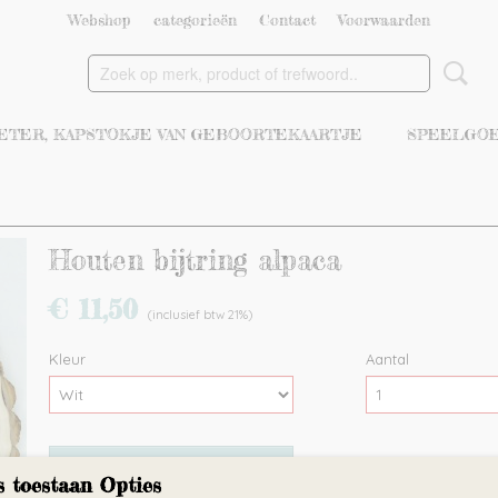
Webshop
categorieën
Contact
Voorwaarden
ETER, KAPSTOKJE VAN GEBOORTEKAARTJE
SPEELGOE
Houten bijtring alpaca
€ 11,50
(inclusief btw 21%)
Kleur
Aantal
IN WINKELWAGEN
s toestaan Opties