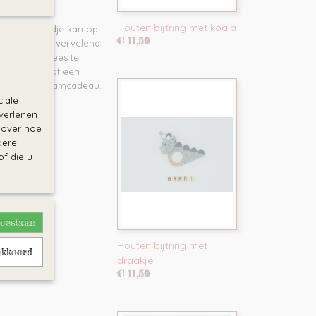
Houten bijtring met koala
ijgt. Het kindje kan op
€ 11,50
jes zijn erg vervelend
op het tandvlees te
e alpaca bevat een
geven als kraamcadeau.
iale
en heeft
 verlenen
en gewassen.
e over hoe
dere
f die u
toestaan
Houten bijtring met
akkoord
draakje
€ 11,50