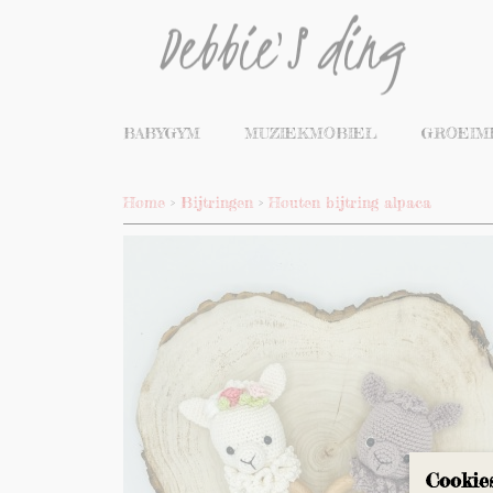
BABYGYM
MUZIEKMOBIEL
GROEIM
Home
>
Bijtringen
>
Houten bijtring alpaca
Cookie