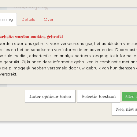
Omschrijving
De gehaakte alpaca met bijtring is ideaal als uw kindje tandjes kr
de ring bijten bij het doorkomen van tandjes. Doorkomende tand
emming
Details
Over
voor kleintjes. Een bijtring kan verlichting bieden door de druk 
verlichten bij het bijten. De ring is gemaakt van beukenhout. D
website worden cookies gebruikt
rammel waardoor het ook een leuk speeltje is. Erg leuk om te 
orden door ons gebruikt voor verkeersanalyse, het aanbieden van soc
De alpaca is gehaakt met Catania katoen en bevat een rammel 
cties en het personaliseren van informatie en advertenties. Daarnaast
veiligheidsoogjes. Het kan met de hand of op 30 graden word
ociale media-, advertentie- en analysepartners toegang tot informati
te gebruikt. Zij kunnen deze informatie gebruiken in combinatie met an
Er is keuze tussen wit en grijsbruin.
die zij mogelijk hebben verzameld door uw gebruik van hun diensten o
verstrekt.
Later opnieuw tonen
Selectie toestaan
Alles 
Nee, niet 