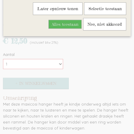
Later opnieuw tonen
Selectie toestaan
Alles toestaan
Nee, niet akkoord
Maxicosihanger draakje
€ 12,50
(inclusief btw 21%)
Aantal
IN WINKELWAGEN
Omschrijving
Met deze maxicosi hanger heeft je kindje onderweg altijd iets om
naar te kijken, naar te luisteren en mee te spelen. De hanger heeft
siliconen en houten kralen en ringen. Het gehaakt draakje heeft
een rammel. De hanger kan door middel van een ring worden
bevestigd aan de maxicosi of kinderwagen.