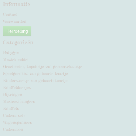
Informatie
Contact
Voorwaarden
Herroeping
Categorieën
Babygym
Muziekmobiel
Groeimeter, kapstokje van geboortekaartje
Speelgoedkist van geboorte kaartje
Kinderstoeltje van geboortekaartje
Knuffeldoekjes
Bijtringen
Maxicosi hangers
Knuffels
Cadeau sets
Wagenspanners
Cadeaubon